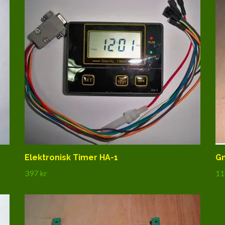
Elektronisk Timer HA-1
Gn
397 kr
11