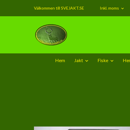
Välkommen till SVEJAKT.SE
Inkl. moms
Hem
Jakt
Fiske
Hem