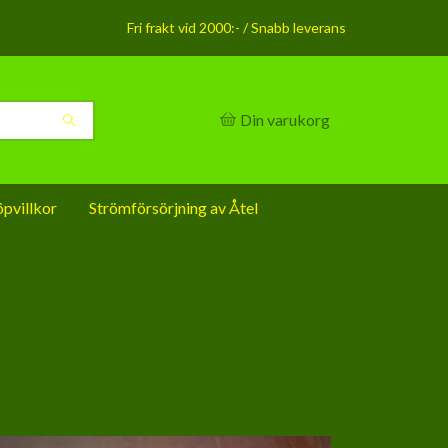
Fri frakt vid 2000:- / Snabb leverans
Din varukorg
pvillkor
Strömförsörjning av Åtel