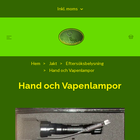
Inkl. moms
Hem
Jakt
Eftersöksbelysning
Hand och Vapenlampor
Hand och Vapenlampor