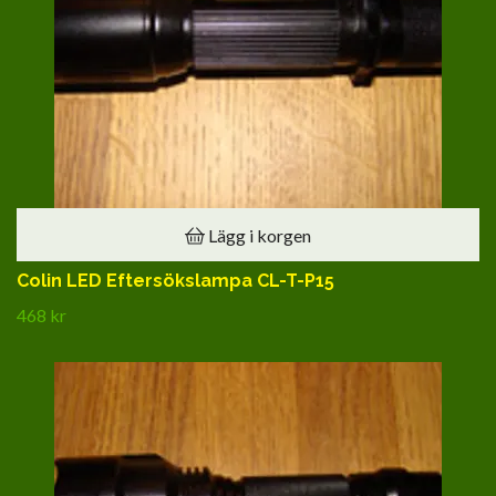
Lägg i korgen
Colin LED Eftersökslampa CL-T-P15
468 kr