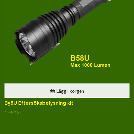
Lägg i korgen
B58U Eftersöksbelysning kit
1 550 kr