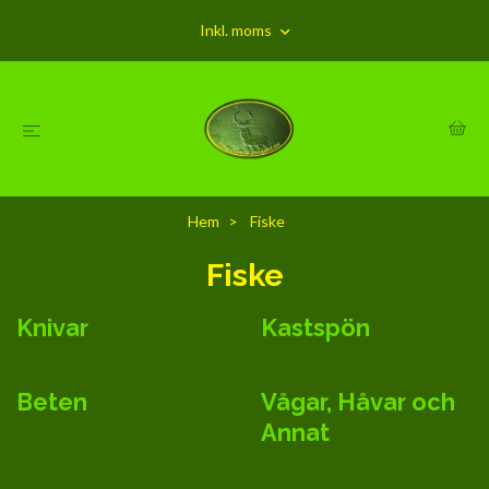
Inkl. moms
Hem
Fiske
Fiske
Knivar
Kastspön
Beten
Vågar, Håvar och
Annat