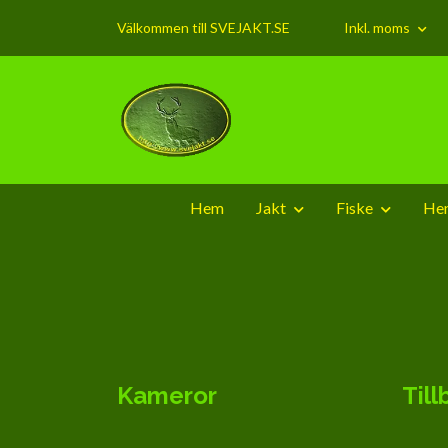
Välkommen till SVEJAKT.SE
Inkl. moms
Hem
Jakt
Fiske
Hem
Kameror
Til