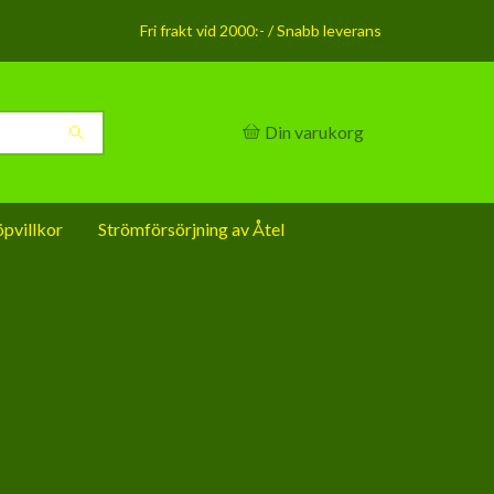
Fri frakt vid 2000:- / Snabb leverans
Din varukorg
pvillkor
Strömförsörjning av Åtel