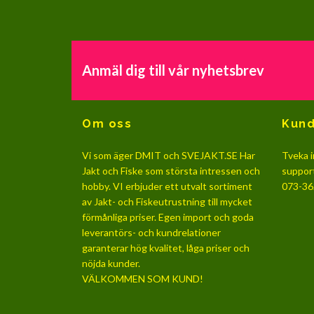
Anmäl dig till vår nyhetsbrev
Om oss
Kund
Vi som äger DMIT och SVEJAKT.SE Har
Tveka i
Jakt och Fiske som största intressen och
suppor
hobby. VI erbjuder ett utvalt sortiment
073-36
av Jakt- och Fiskeutrustning till mycket
förmånliga priser. Egen import och goda
leverantörs- och kundrelationer
garanterar hög kvalitet, låga priser och
nöjda kunder.
VÄLKOMMEN SOM KUND!