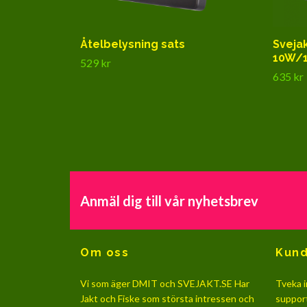
Åtelbelysning sats
Sveja
10W/1
529 kr
635 kr
Anmäl dig till vår nyhetsbrev
Om oss
Kund
Vi som äger DMIT och SVEJAKT.SE Har
Tveka i
Jakt och Fiske som största intressen och
suppor