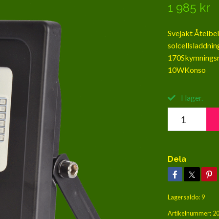
1 985 kr
Svejakt Åtelbe
solcellsladdni
170Skymningsr
10WKonso
I lager.
Dela
Lagersaldo:
9
Artikelnummer:
2