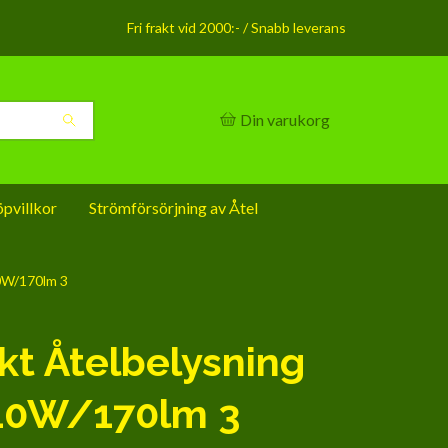
Fri frakt vid 2000:- / Snabb leverans
Din varukorg
pvillkor
Strömförsörjning av Åtel
10W/170lm 3
kt Åtelbelysning
 10W/170lm 3