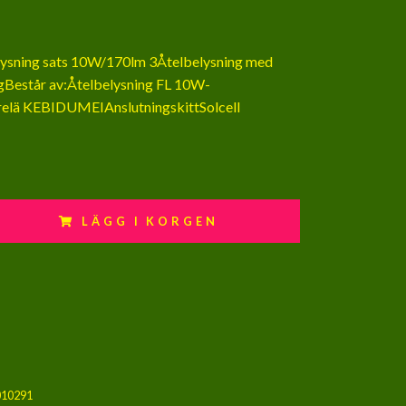
lysning sats 10W/170lm 3Åtelbelysning med
ngBestår av:Åtelbelysning FL 10W-
elä KEBIDUMEIAnslutningskittSolcell
LÄGG I KORGEN
010291