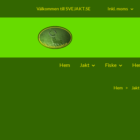
Välkommen till SVEJAKT.SE
Inkl. moms
Hem
Jakt
Fiske
Hem
Hem
Jakt