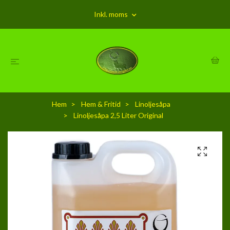
Inkl. moms
Hem
Hem & Fritid
Linoljesåpa
Linoljesåpa 2,5 Liter Original