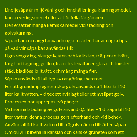
Linoljesåpa är miljövänlig och innehåller inga klarningsmedel,
konserveringsmedel eller artificiella färgämnen.
Den ersätter många kemiska medel vid städning och
golvskurning.
Såpan har en mängd användningsområden, här är några tips
på vad vår såpa kan användas till:
Ugnsrengöring, skurgolv, sten och kalksten, trä, penseltvätt,
färgborttagning, grillen, trä och stenaltaner, glas och fönster,
städ, bladlöss, biltvätt, och mång många fler.
Såpan används till all typ av rengöring i hemmet.
För att grundimpregnera skurgolv används ca 1 liter till 10
liter kallt vatten, vid tex ett nyinlagt eller ett nyslipat golv.
Processen bör upprepas två gånger.
Vid normal städning av golv använd 0,5 liter - 1 dl såpa till 10
liter vatten, denna process görs efterhand och vid behov.
Använd alltid kallt vatten till trägolv, när du tillsätter såpan.
Om du vill bibehålla känslan och kanske gråheten som ett